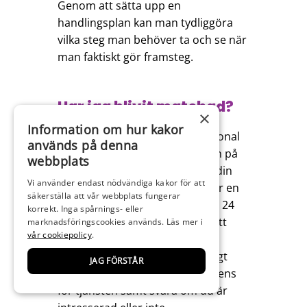
Genom att sätta upp en
handlingsplan kan man tydliggöra
vilka steg man behöver ta och se när
man faktiskt gör framsteg.
Har jag blivit matchad?
×
Information om hur kakor
När Medarbetarcentrums personal
används på denna
har fått fram ditt CV i sökningen på
webbplats
ledig tjänst skickas en notis till din
Vi använder endast nödvändiga kakor för att
mejl samt via sms om att du har en
säkerställa att vår webbplats fungerar
tjänst att granska. Du har då ca 24
korrekt. Inga spårnings- eller
timmar på dig att logga in på ditt
marknadsföringscookies används. Läs mer i
vår cookiepolicy
.
konto, läsa igenom tjänsten, ev
komplettera ditt CV så det tydligt
JAG FÖRSTÅR
framgår att du har rätt kompetens
för tjänsten samt svara om du är