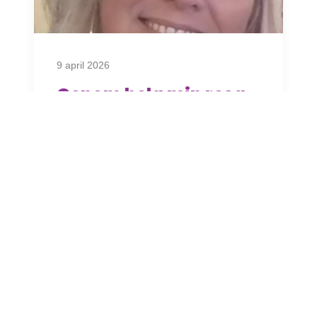
9 april 2026
Genom hela min resa
har både Göran och
Medarbetarcentrum
varit till stor hjälp
Första gången jag träffade Göran på
Medarbetarcentrum var när jag
arbetade på Ar...
Läs mer