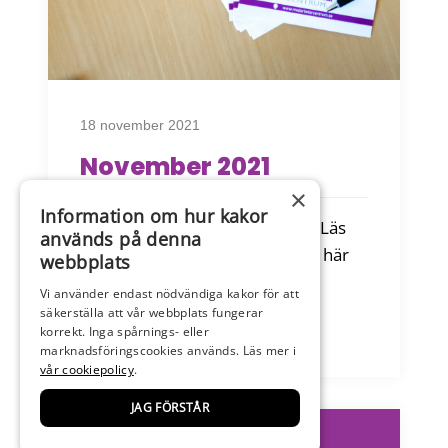
18 november 2021
November 2021
×
Information om hur kakor
Nyhetsbrev – November 2021 Läs
används på denna
vårt senaste nyhetsbrev. Klicka här
webbplats
för att...
Vi använder endast nödvändiga kakor för att
säkerställa att vår webbplats fungerar
korrekt. Inga spårnings- eller
Läs mer
marknadsföringscookies används. Läs mer i
vår cookiepolicy
.
JAG FÖRSTÅR