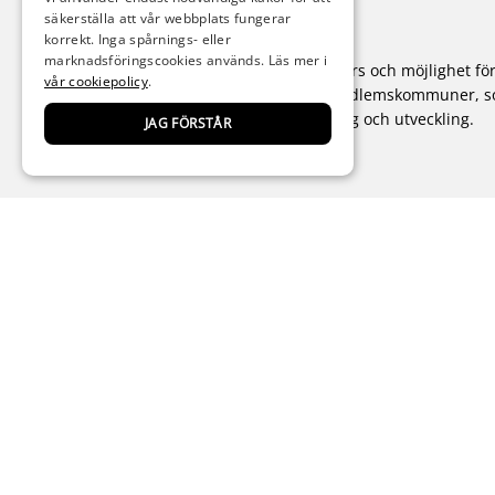
säkerställa att vår webbplats fungerar
korrekt. Inga spårnings- eller
marknadsföringscookies används. Läs mer i
Medarbetarcentrum är en neutral resurs och möjlighet fö
vår cookiepolicy
.
dig som är tillsvidareanställd i våra medlemskommuner, 
önskar eller känner behov av förändring och utveckling.
JAG FÖRSTÅR