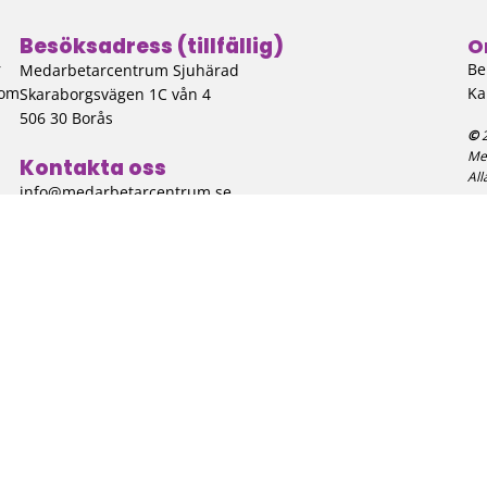
Besöksadress (tillfällig)
O
r
Be
Medarbetarcentrum Sjuhärad
som
Ka
Skaraborgsvägen 1C vån 4
506 30 Borås
©
Me
Kontakta oss
All
info@medarbetarcentrum.se
Producerad av Gota Media Brand Studio